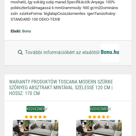
mosható, így sokáig szép marad.Specifikációk:Anyaga: 100%
poliészterSzálmagassá 6 mmGrammsúly: 900 gr/m2Domináns
szín: szürkeForma: téglalapCsúszásmentes: igenTanúsítvány:
STANDARD 100 OEKO-TEX®
Eladó:
Bonu
További információkért az eladótól
WARIANTY PRODUKTÓW TOSCANA MODERN SZÜRKE
SZŐNYEG ABSZTRAKT MINTÁVAL SZÉLESSÉ 120 CM |
HOSSZ: 170 CM
KEDVEZMÉNY
KEDVEZMÉNY