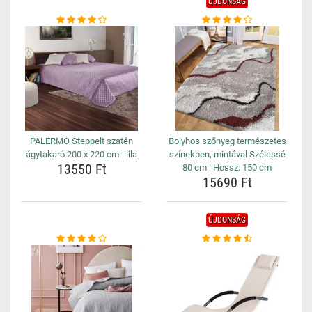
ÚJDONSÁG
PALERMO Steppelt szatén
Bolyhos szőnyeg természetes
ágytakaró 200 x 220 cm - lila
színekben, mintával Szélessé
13550 Ft
80 cm | Hossz: 150 cm
15690 Ft
ÚJDONSÁG