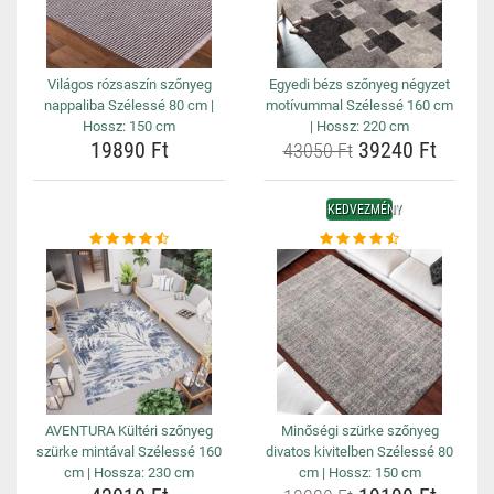
Világos rózsaszín szőnyeg
Egyedi bézs szőnyeg négyzet
nappaliba Szélessé 80 cm |
motívummal Szélessé 160 cm
Hossz: 150 cm
| Hossz: 220 cm
19890 Ft
39240 Ft
43050 Ft
KEDVEZMÉNY
AVENTURA Kültéri szőnyeg
Minőségi szürke szőnyeg
szürke mintával Szélessé 160
divatos kivitelben Szélessé 80
cm | Hossza: 230 cm
cm | Hossz: 150 cm