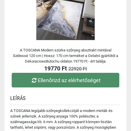
A TOSCANA Modern szürke szőnyeg absztrakt mintával
Szélessé 120 cm | Hossz: 170 cm terméket a Ostatní gyártótól a
DekoracioesButor.hu oldalon 19770 Ft - ért találja.
19770 Ft
22920 Ft
Ellenőrizd az elérhetőséget
LEÍRÁS
A TOSCANA legújabb szőnyegkollekcióját a modern minták és
színek jellemzik. A szőnyeg anyaga 100% poliészter, a
szálmagassága kb. 6 mm. A szőnyeg roppant könnyen tisztán
tartható, lehet söpörni, vagy porszívózni. A szőnyeg mosógépben