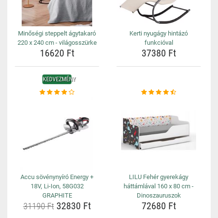
Minőségi steppelt ágytakaró
Kerti nyugágy hintázó
220 x 240 cm - világosszürke
funkcióval
16620 Ft
37380 Ft
KEDVEZMÉNY
Accu sövénynyíró Energy +
LILU Fehér gyerekágy
18V, Li-Ion, 58G032
háttámlával 160 x 80 cm -
GRAPHITE
Dinoszauruszok
32830 Ft
72680 Ft
31190 Ft