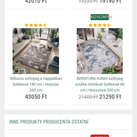
42010 Ft
19190 Ft
13220 Ft
KEDVEZMÉNY
Stílusos szőnyeg a nappaliban
AVENTURA Kültéri szőnyeg
Szélessé 180 cm | Hossza:
szürke mintával Szélessé 80
260 cm
cm | Hosszúsá 200 cm
43050 Ft
21290 Ft
21400 Ft
INNE PRODUKTY PRODUCENTA OSTATNÍ