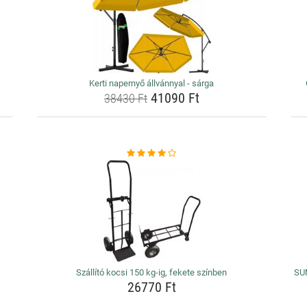
Kerti napernyő állvánnyal - sárga
41090 Ft
38430 Ft
Szállító kocsi 150 kg-ig, fekete színben
SU
26770 Ft