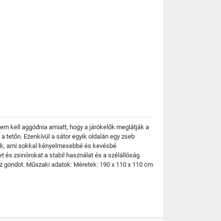
 Nem kell aggódnia amiatt, hogy a járókelők meglátják a
 a tetőn. Ezenkívül a sátor egyik oldalán egy zseb
ezik, ami sokkal kényelmesebbé és kevésbé
t és zsinórokat a stabil használat és a szélállóság
oz gondot. Műszaki adatok: Méretek: 190 x 110 x 110 cm