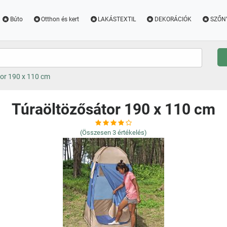
Búto
Otthon és kert
LAKÁSTEXTIL
DEKORÁCIÓK
SZŐN
or 190 x 110 cm
Túraöltözősátor 190 x 110 cm
(Összesen
3
értékelés)