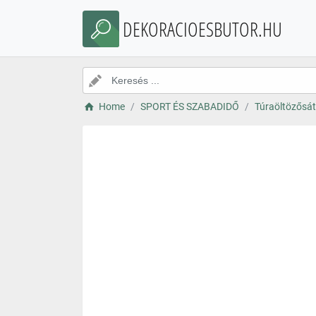
DEKORACIOESBUTOR.HU
Home
SPORT ÉS SZABADIDŐ
Túraöltözősát