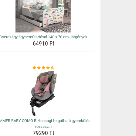
Gyerekágy ágyneműtartóval 140 x 70 cm Járgányok
64910 Ft
MMER BABY COMO Biztonsági forgatható gyerekülés -
rózsaszín
79290 Ft