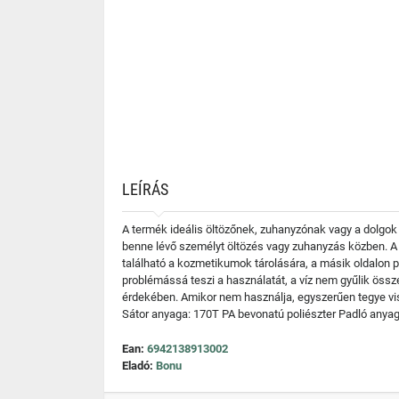
LEÍRÁS
A termék ideális öltözőnek, zuhanyzónak vagy a dolgok t
benne lévő személyt öltözés vagy zuhanyzás közben. A bej
található a kozmetikumok tárolására, a másik oldalon 
problémássá teszi a használatát, a víz nem gyűlik össze
érdekében. Amikor nem használja, egyszerűen tegye vis
Sátor anyaga: 170T PA bevonatú poliészter Padló anyag
Ean:
6942138913002
Eladó:
Bonu