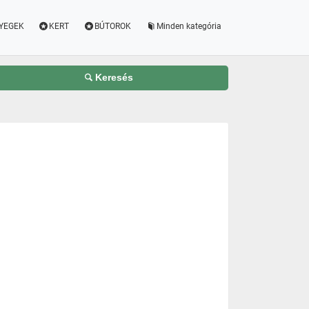
YEGEK
KERT
BÚTOROK
Minden kategória
Keresés