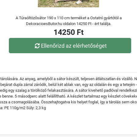
A Túraöltözősátor 190 x 110 cm terméket a Ostatní gyártótól a
DekoracioesButor.hu oldalon 14250 Ft - ért találja.
14250 Ft
Ellenőrizd az elérhetőséget
árolására. Az anyag, amelyből a sátor készült, teljesen átlátszatlan és vízálló.
árat dupla zárral záródik, belül két ablak van, egy az oldalán és egy a tetején -
pedig egy szalag a törölköző felakasztására. A sátor kivehető padlóval rendelk
 benne. 5 másodperc alatt felállítható. A készlet tartalmaz egy készlet cövekeke
sza a csomagolásába. Összehajtogatva kis helyet foglal, így a tárolás sem ok
a: PE 110g/m2 Súly: 2,3 kg