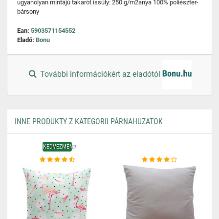
ugyanolyan mintájú takarót issúly: 250 g/m2anya 100% poliészter-
bársony
Ean:
5903571154552
Eladó:
Bonu
További információkért az eladótól
INNE PRODUKTY Z KATEGORII PÁRNAHUZATOK
KEDVEZMÉNY