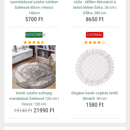
nyomtatással szürke színben
stóla - időtlen dekoráció a
Szélessé 80cm | Hossz:
belső térben Šírka: 26 cm |
140cm
Dĺžka: 280 cm
5700 Ft
8650 Ft
KEDVEZMÉNY
ÚJDONSÁG
Kerek szürke szőnyeg
Elegáns kerek csipkés terítő
mandalával Szélessé 120 cm |
Átmérő: 30 cm
1580 Ft
Hossz: 120 cm
21990 Ft
19140 Ft