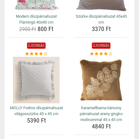
Modern díszpárnahuzat
Szürke díszpárnahuzat 45x45
Flamingó 40x40 cm
cm
800 Ft
3370 Ft
2900 Ft
ÚJDONSÁG
ÚJDONSÁG
MOLLY Fodros díszpárnahuzat
Karamellbarna bársony
világosszürke 45 x 45 cm
párnahuzat arany gingko
5390 Ft
motívummal 45 x 45 cm
4840 Ft