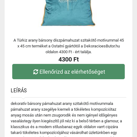
A Türkiz arany bársony díszpárnahuzat szitakötő motívummal 45
x 45 cm terméket a Ostatní gyártótól a DekoracioesButor.hu
oldalon 4300 Ft - ért találja.
4300 Ft
Ellenőrizd az elérhetőséget
LEÍRÁS
dekoratív bársony párnahuzat arany szitakötő motívummala
párnahuzat arany szegélye kiemeli a tökéletes kompozíciótaz
anyag mosás után nem zsugorodik és nem igényel időigényes
vasalástegy ilyen kiegészítő jól néz ki a belső térben a glamour, a
klasszikus és a modern stílusbanaz egyik oldalon varrt cipzára
takaró tökéletes kompozíciójához vásárolhat üzletünkben egy