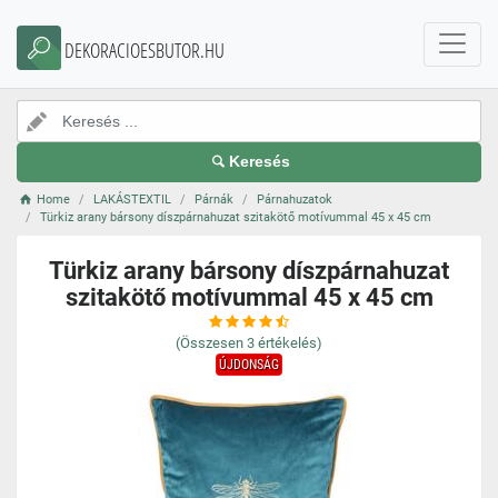
DEKORACIOESBUTOR.HU
Keresés
Home
LAKÁSTEXTIL
Párnák
Párnahuzatok
Türkiz arany bársony díszpárnahuzat szitakötő motívummal 45 x 45 cm
Türkiz arany bársony díszpárnahuzat
szitakötő motívummal 45 x 45 cm
(Összesen
3
értékelés)
ÚJDONSÁG