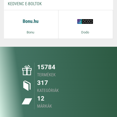
KEDVENC E-BOLTOK
Bonu
Dodo
15784
TERMÉKEK
317
KATEGÓRIÁK
12
MÁRKÁK