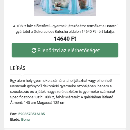
A Türkiz ház előtetővel - gyermek játszósátor terméket a Ostatní
gyártótól a DekoracioesButor.hu oldalon 14640 Ft - ért találja.
14640 Ft
Ellenőrizd az elérhetőséget
LEÍRÁS
Egy álom hely gyermeke számára, ahol játszhat vagy pihenhet!
Nemcsak gyönyörű dekoráció gyermeke szobájában, hanem a
szórakozás és a játék nagyszerű eszköze is gyermeke számára!
Specifications: Szín: Türkiz, fehér Méretek: A galériában látható
Átmérő: 140 cm Magassá 135 cm
Ean:
5903678516185
Eladó:
Bonu