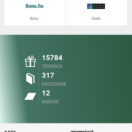
Bonu
Dodo
15784
TERMÉKEK
317
KATEGÓRIÁK
12
MÁRKÁK