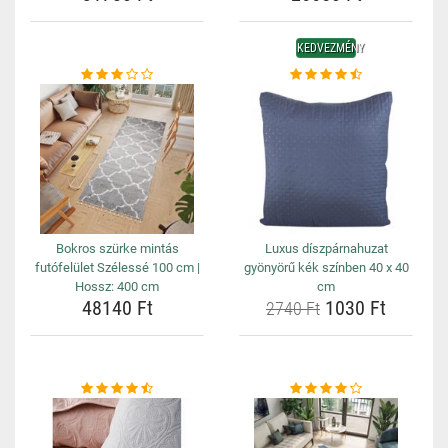
KEDVEZMÉNY
Bokros szürke mintás
Luxus díszpárnahuzat
futófelület Szélessé 100 cm |
gyönyörű kék színben 40 x 40
Hossz: 400 cm
cm
48140 Ft
1030 Ft
2740 Ft