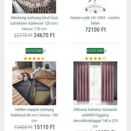
Minőségi szőnyeg késő őszi
Gamer szék HC-1003 - szürke-
színekben Szélessé 120 cm |
fehér
72100 Ft
Hossz: 170 cm
24670 Ft
22770 Ft
KEDVEZMÉNY
KEDVEZMÉNY
Időtlen nappali szőnyeg
Stílusos halvány rózsaszín
Szélessé 80 cm | Hossz: 150
sötétítő függöny
cm
ráncolószalaggal 140 x 270
15110 Ft
13450 Ft
cm