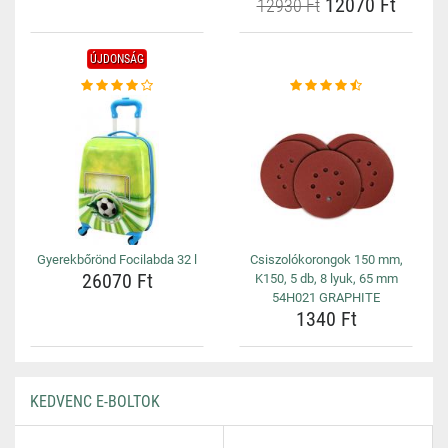
12070 Ft
12930 Ft
ÚJDONSÁG
Gyerekbőrönd Focilabda 32 l
Csiszolókorongok 150 mm,
26070 Ft
K150, 5 db, 8 lyuk, 65 mm
54H021 GRAPHITE
1340 Ft
KEDVENC E-BOLTOK