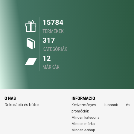
15784
TERMÉKEK
317
KATEGÓRIÁK
12
MÁRKÁK
O NÁS
INFORMÁCIÓ
Dekoráció és bútor
Kedvezményes kuponok és
promóciók
Minden kategória
Minden márka
Minden e-shop