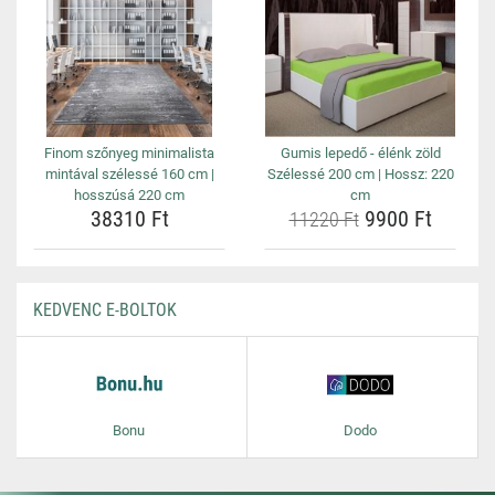
Finom szőnyeg minimalista
Gumis lepedő - élénk zöld
mintával szélessé 160 cm |
Szélessé 200 cm | Hossz: 220
hosszúsá 220 cm
cm
38310 Ft
9900 Ft
11220 Ft
KEDVENC E-BOLTOK
Bonu
Dodo