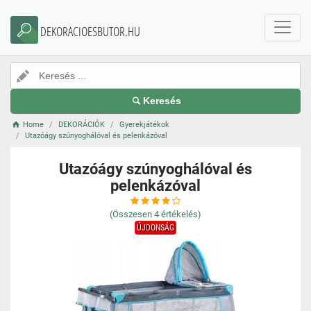
DEKORACIOESBUTOR.HU
Keresés
Home
DEKORÁCIÓK
Gyerekjátékok
Utazóágy szúnyoghálóval és pelenkázóval
Utazóágy szúnyoghálóval és
pelenkázóval
(Összesen
4
értékelés)
ÚJDONSÁG