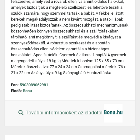
felszerelve, amely véd a rovarok ellen, valamint oldalsó hálókkal,
amelyek biztosítják a megfelelő szellőzést, és lehetővé teszik a
szülők számára, hogy szemmel tartsák a babát. A fékkel ellátott
kerekek megakadályozzák a nem kívánt mozgást, a stabil lábak
pedig stabilitást biztosítanak. Az összecsukható mechanizmusnak
köszönhetően könnyen összecsukható és a szállítótáskában
tárolható, ami megkönnyíti a szállítást és megvédi a kiságyat a
szennyeződésektől. A robusztus szerkezet és a spontán
összecsukódás elleni védelem garantálja a biztonságos
használatot. Specifikációk: Gyermek életkora: 1 naptól A gyermek
megengedett súlya: 18 kg-ig Méretek kibontva: 125 x 65 x 73 cm
Méretek összehajtva: 77 x 24 x 24 cm Csomagolási méretek: 76 x
21 x 22 cm Az ágy súlya: 9 kg Szúnyogháló Hordozótáska
Ean:
5903089062981
Eladó:
Bonu
További információkért az eladótól