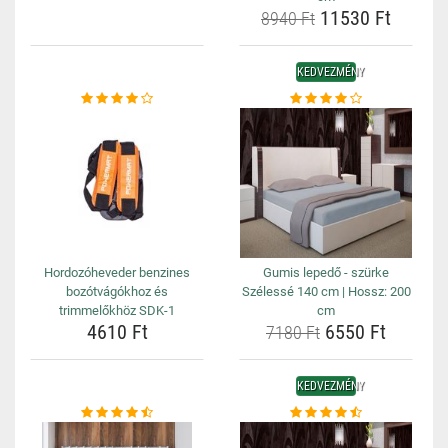
11530 Ft
8940 Ft
KEDVEZMÉNY
Hordozóheveder benzines
Gumis lepedő - szürke
bozótvágókhoz és
Szélessé 140 cm | Hossz: 200
trimmelőkhöz SDK-1
cm
4610 Ft
6550 Ft
7180 Ft
KEDVEZMÉNY