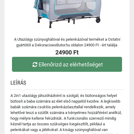
A Utazóágy szúnyoghálóval és pelenkázóval terméket a Ostatní
gyártótól a DekoracioesButor.hu oldalon 24900 Ft - ért találja.
24900 Ft
Ellenőrizd az elérhetőséget
LEÍRÁS
A 2in1 utazóágy játszóházként is szolgál, és biztonságos helyet
biztosít a baba számára az élet első napjaitól kezdve. A legkisebb
babák számára csuklós pelenkázóasztallal rendelkezik, amely
lehetővé teszi a szülők számára a kényelmes hozzáférést anélkül,
hogy mélyre kellene feküdniük. A funkcionális szervező mindig
kéznél tartja az összes szükséges kiegészítőt, például a
pelenkákat vagy a játékokat. A kiságy szúnyoghálóval van