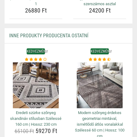
1
szerszámos asztal
26880 Ft
24200 Ft
INNE PRODUKTY PRODUCENTA OSTATNÍ
KEDVEZMÉNY
KEDVEZMÉNY
Eredeti szürke szőnyeg
Modern szőnyeg érdekes
skandináv stílusban Szélessé
geometriai mintával,
160 cm | Hossz: 230 cm
ismétlődő átlós vonalakkal
59270 Ft
65100 Ft
Szélessé 60 cm | Hossz: 100
cm