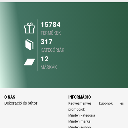
15784
TERMÉKEK
317
KATEGÓRIÁK
12
MÁRKÁK
O NÁS
INFORMÁCIÓ
Dekoráció és bútor
Kedvezményes kuponok és
promóciók
Minden kategória
Minden márka
Minden e-shop