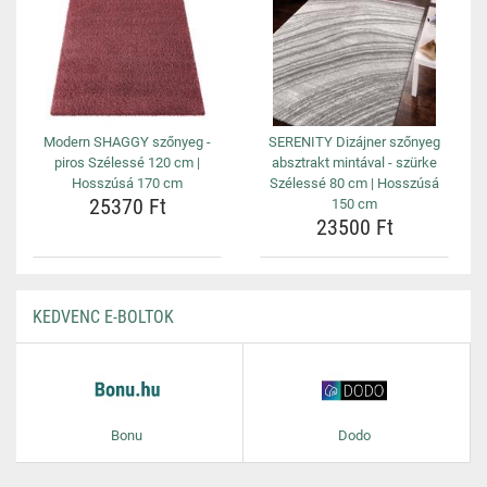
Modern SHAGGY szőnyeg -
SERENITY Dizájner szőnyeg
piros Szélessé 120 cm |
absztrakt mintával - szürke
Hosszúsá 170 cm
Szélessé 80 cm | Hosszúsá
25370 Ft
150 cm
23500 Ft
KEDVENC E-BOLTOK
Bonu
Dodo