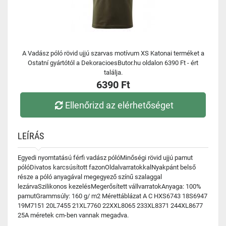
A Vadász póló rövid ujjú szarvas motívum XS Katonai terméket a
Ostatní gyártótól a DekoracioesButor.hu oldalon 6390 Ft - ért
találja.
6390 Ft
Ellenőrizd az elérhetőséget
LEÍRÁS
Egyedi nyomtatású férfi vadász pólóMinőségi rövid ujjú pamut
pólóDivatos karcsúsított fazonOldalvarratokkalNyakpánt belső
része a póló anyagával megegyező színű szalaggal
lezárvaSzilikonos kezelésMegerősített vállvarratokAnyaga: 100%
pamutGrammsúly: 160 g/ m2 Mérettáblázat A C HXS6743 18S6947
19M7151 20L7455 21XL7760 22XXL8065 233XL8371 244XL8677
25A méretek cm-ben vannak megadva.