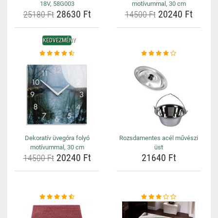
18V, 58G003
motívummal, 30 cm
28630 Ft
20240 Ft
25180 Ft
14500 Ft
KEDVEZMÉNY
Dekoratív üvegóra folyó
Rozsdamentes acél művészi
motívummal, 30 cm
üst
20240 Ft
21640 Ft
14500 Ft