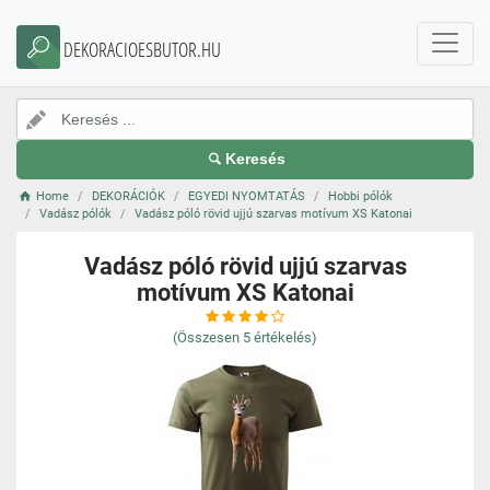
DEKORACIOESBUTOR.HU
Keresés
Home
DEKORÁCIÓK
EGYEDI NYOMTATÁS
Hobbi pólók
Vadász pólók
Vadász póló rövid ujjú szarvas motívum XS Katonai
Vadász póló rövid ujjú szarvas
motívum XS Katonai
(Összesen
5
értékelés)