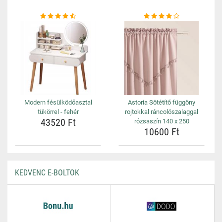
Modern fésülködőasztal
Astoria Sötétítő függöny
tükörrel - fehér
rojtokkal ráncolószalaggal
43520 Ft
rózsaszín 140 x 250
10600 Ft
KEDVENC E-BOLTOK