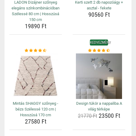
LADON Dizájner szőnyeg
Kerti szett 2 db napozóágy +
elegáns színkombinációban
asztal - fekete
90560 Ft
Szélessé 80 cm | Hosszúsá
150 cm
19890 Ft
KEDVEZMÉNY
Mintás SHAGGY szőnyeg -
Design tükör a nappaliba A
bézs Szélessé 120 cm |
világ térképe
23500 Ft
Hosszúsá 170 cm
21770 Ft
27580 Ft