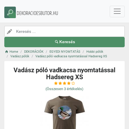
DEKORACIOESBUTOR.HU
Keresés
Home
DEKORÁCIÓK
EGYEDI NYOMTATÁS
Hobbi pólók
Vadász pólók
Vadász póló vadkacsa nyomtatással Hadsereg XS
Vadász póló vadkacsa nyomtatással
Hadsereg XS
(Összesen
3
értékelés)