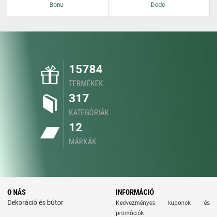
Bonu
Dodo
15784
TERMÉKEK
317
KATEGÓRIÁK
12
MÁRKÁK
O NÁS
INFORMÁCIÓ
Dekoráció és bútor
Kedvezményes kuponok és
promóciók