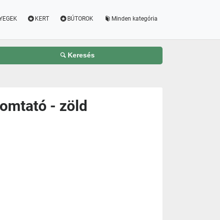
YEGEK
KERT
BÚTOROK
Minden kategória
Keresés
omtató - zöld