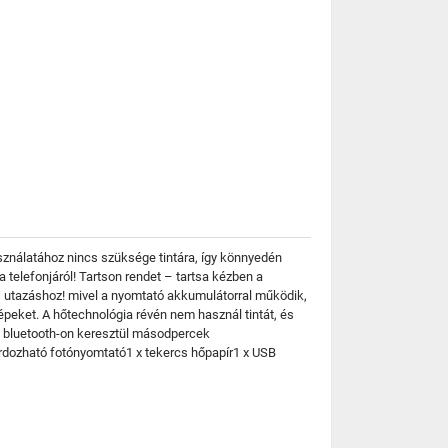
ználatához nincs szüksége tintára, így könnyedén
a telefonjáról! Tartson rendet – tartsa kézben a
s utazáshoz! mivel a nyomtató akkumulátorral működik,
épeket. A hőtechnológia révén nem használ tintát, és
t bluetooth-on keresztül másodpercek
rdozható fotónyomtató1 x tekercs hőpapír1 x USB