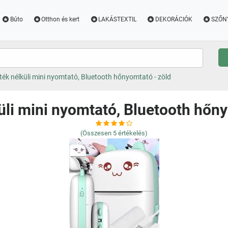
Búto
Otthon és kert
LAKÁSTEXTIL
DEKORÁCIÓK
SZŐN
ték nélküli mini nyomtató, Bluetooth hőnyomtató - zöld
üli mini nyomtató, Bluetooth hőny
(Összesen
5
értékelés)