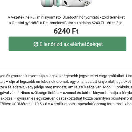
A Vezeték nélküli mini nyomtató, Bluetooth hőnyomtató - zöld terméket
a Ostatní gyártótól a DekoracioesButor.hu oldalon 6240 Ft - ért találja.
6240 Ft
Ellenőrizd az elérhetőséget
yen és gyorsan kinyomtatja a legszükségesebb jegyzeteket vagy grafikákat. Has
ait – élje át legszebb emlékeinek örömét, egy pillanat alatt kinyomtathatja őket 
e a feladatait, vagy jelölje meg mindazt, amire szüksége van. Mobil – praktiku
val viheti. Nincs szüksége tintára – azonnal és bárhol kinyomtathatja a fényk
tlakozás – gyorsan és egyszerűen csatlakoztathat hozzá bármilyen okostelefon
gTöltés: USBMéretek: 10,5 x 8 x 4 cmBluetooth kapcsolatCsomag tartalma:1 x ho