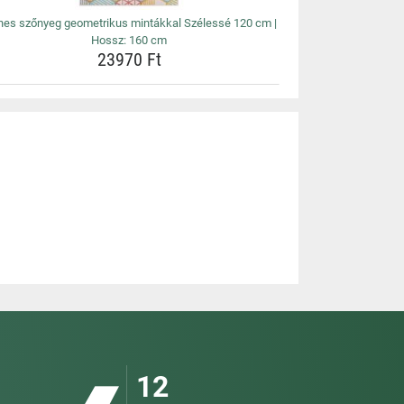
nes szőnyeg geometrikus mintákkal Szélessé 120 cm |
Hossz: 160 cm
23970 Ft
12