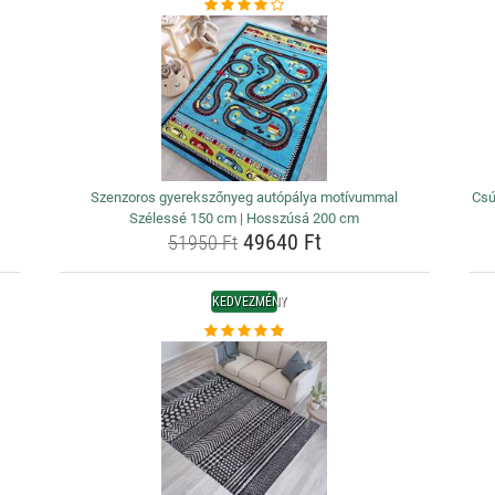
Szenzoros gyerekszőnyeg autópálya motívummal
Csú
Szélessé 150 cm | Hosszúsá 200 cm
49640 Ft
51950 Ft
KEDVEZMÉNY