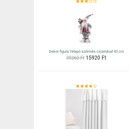
Dekor figura Télapó szőrmés csizmával 45 cm
15920 Ft
39360 Ft