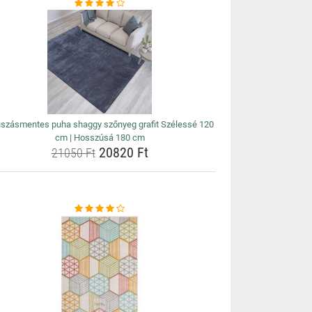
szásmentes puha shaggy szőnyeg grafit Szélessé 120
cm | Hosszúsá 180 cm
20820 Ft
21050 Ft