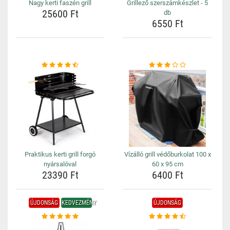
Nagy kerti faszén grill
Grillező szerszámkészlet - 5
25600 Ft
db
6550 Ft
Praktikus kerti grill forgó
Vízálló grill védőburkolat 100 x
nyársalóval
60 x 95 cm
23390 Ft
6400 Ft
ÚJDONSÁG
KEDVEZMÉNY
ÚJDONSÁG