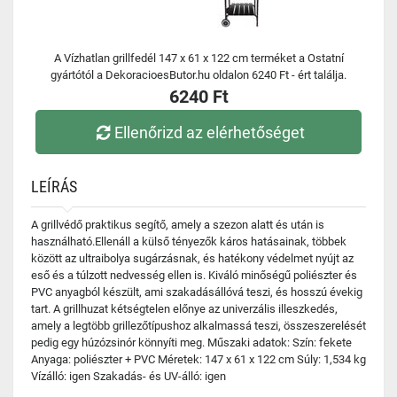
A Vízhatlan grillfedél 147 x 61 x 122 cm terméket a Ostatní
gyártótól a DekoracioesButor.hu oldalon 6240 Ft - ért találja.
6240 Ft
Ellenőrizd az elérhetőséget
LEÍRÁS
A grillvédő praktikus segítő, amely a szezon alatt és után is
használható.Ellenáll a külső tényezők káros hatásainak, többek
között az ultraibolya sugárzásnak, és hatékony védelmet nyújt az
eső és a túlzott nedvesség ellen is. Kiváló minőségű poliészter és
PVC anyagból készült, ami szakadásállóvá teszi, és hosszú évekig
tart. A grillhuzat kétségtelen előnye az univerzális illeszkedés,
amely a legtöbb grillezőtípushoz alkalmassá teszi, összeszerelését
pedig egy húzózsinór könnyíti meg. Műszaki adatok: Szín: fekete
Anyaga: poliészter + PVC Méretek: 147 x 61 x 122 cm Súly: 1,534 kg
Vízálló: igen Szakadás- és UV-álló: igen