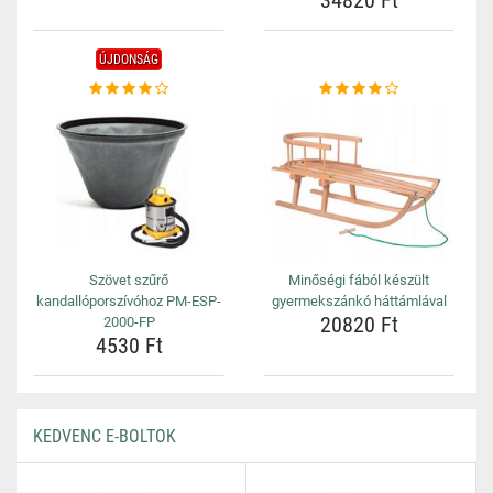
34820 Ft
ÚJDONSÁG
Szövet szűrő
Minőségi fából készült
kandallóporszívóhoz PM-ESP-
gyermekszánkó háttámlával
20820 Ft
2000-FP
4530 Ft
KEDVENC E-BOLTOK