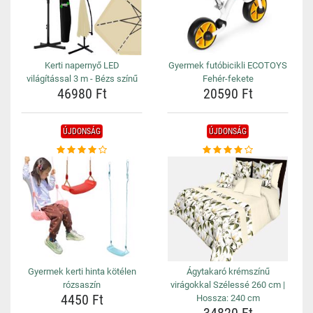
Kerti napernyő LED
Gyermek futóbicikli ECOTOYS
világítással 3 m - Bézs színű
Fehér-fekete
46980 Ft
20590 Ft
ÚJDONSÁG
ÚJDONSÁG
Gyermek kerti hinta kötélen
Ágytakaró krémszínű
rózsaszín
virágokkal Szélessé 260 cm |
4450 Ft
Hossza: 240 cm