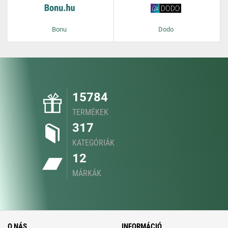
Bonu
Dodo
15784
TERMÉKEK
317
KATEGÓRIÁK
12
MÁRKÁK
O NÁS
INFORMÁCIÓ