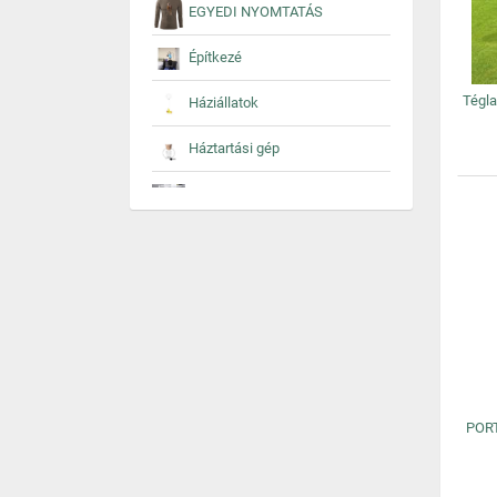
EGYEDI NYOMTATÁS
Építkezé
Tégla
Háziállatok
Háztartási gép
Irodaszekrény
Irodatechnika
ISKOLATÁSKÁK
KARÁCSONY
KERT
LAKÁSTEXTIL
PORT
Mûszaki cikk