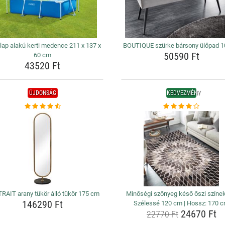
lap alakú kerti medence 211 x 137 x
BOUTIQUE szürke bársony ülőpad 
50590 Ft
60 cm
43520 Ft
ÚJDONSÁG
KEDVEZMÉNY
RAIT arany tükör álló tükör 175 cm
Minőségi szőnyeg késő őszi színe
146290 Ft
Szélessé 120 cm | Hossz: 170 
24670 Ft
22770 Ft