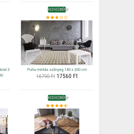
KEDVEZMÉNY
rral 3
Puha mintás szőnyeg 140 x 200 cm
17560 Ft
80
16790 Ft
KEDVEZMÉNY