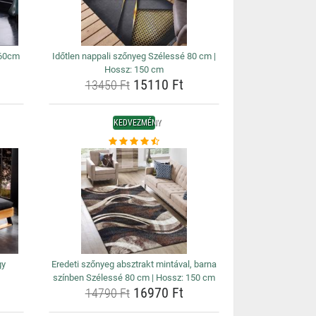
160cm
Időtlen nappali szőnyeg Szélessé 80 cm |
Hossz: 150 cm
15110 Ft
13450 Ft
KEDVEZMÉNY
gy
Eredeti szőnyeg absztrakt mintával, barna
színben Szélessé 80 cm | Hossz: 150 cm
16970 Ft
14790 Ft