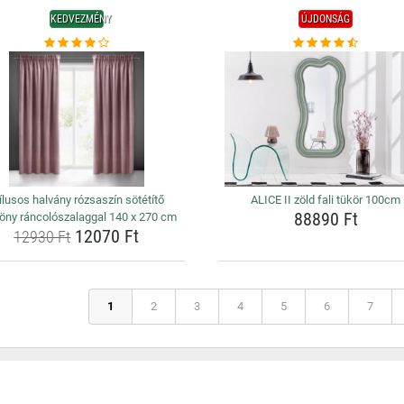
KEDVEZMÉNY
ÚJDONSÁG
ílusos halvány rózsaszín sötétítő
ALICE II zöld fali tükör 100cm
88890 Ft
öny ráncolószalaggal 140 x 270 cm
12070 Ft
12930 Ft
1
2
3
4
5
6
7