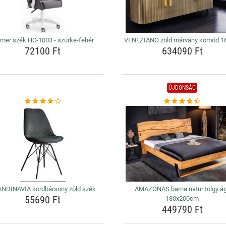
mer szék HC-1003 - szürke-fehér
VENEZIANO zöld márvány komód 
72100 Ft
634090 Ft
ÚJDONSÁG
NDINAVIA kordbársony zöld szék
AMAZONAS barna natur tölgy á
55690 Ft
180x200cm
449790 Ft