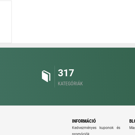
317
KATEGÓRIÁK
INFORMÁCIÓ
BL
Kedvezményes kuponok és
Ma
promóciók