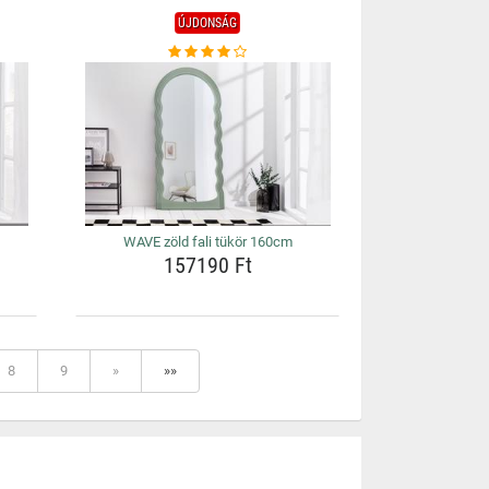
ÚJDONSÁG
WAVE zöld fali tükör 160cm
157190 Ft
8
9
»
»»