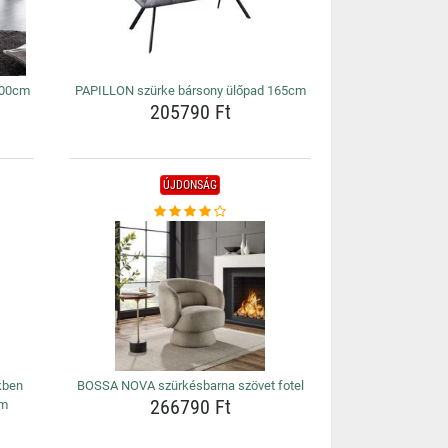
100cm
PAPILLON szürke bársony ülőpad 165cm
205790 Ft
ÚJDONSÁG
kben
BOSSA NOVA szürkésbarna szövet fotel
266790 Ft
cm