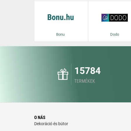
Bonu
Dodo
15784
TERMÉKEK
O NÁS
Dekoráció és bútor