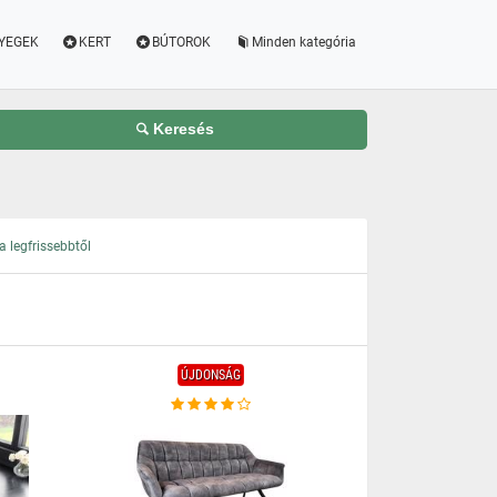
YEGEK
KERT
BÚTOROK
Minden kategória
Keresés
 legfrissebbtől
ÚJDONSÁG