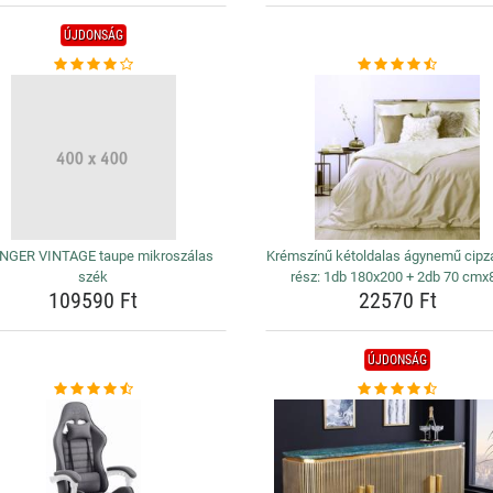
ÚJDONSÁG
NGER VINTAGE taupe mikroszálas
Krémszínű kétoldalas ágynemű cipzá
szék
rész: 1db 180x200 + 2db 70 cmx
109590 Ft
22570 Ft
ÚJDONSÁG