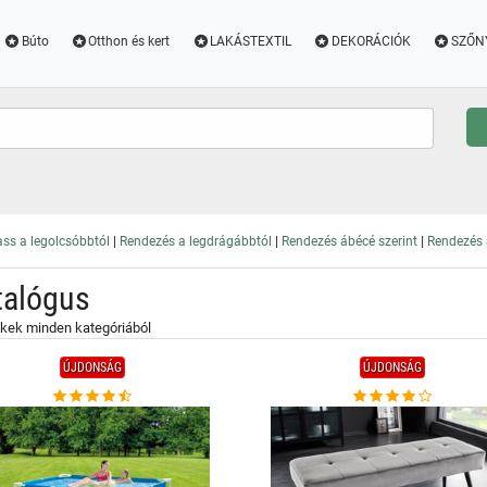
Búto
Otthon és kert
LAKÁSTEXTIL
DEKORÁCIÓK
SZŐN
|
|
|
ss a legolcsóbbtól
Rendezés a legdrágábbtól
Rendezés ábécé szerint
Rendezés a
talógus
kek minden kategóriából
ÚJDONSÁG
ÚJDONSÁG