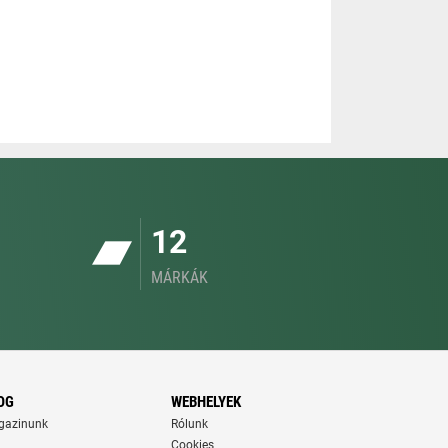
12
MÁRKÁK
OG
WEBHELYEK
gazinunk
Rólunk
Cookies