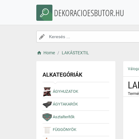
}
DEKORACIOESBUTOR.HU
Home
LAKÁSTEXTIL
Váloga
ALKATEGÓRIÁK
LA
ÁGYHUZATOK
Termé
ÁGYTAKARÓK
Asztalterítők
FÜGGÖNYÖK