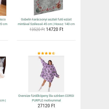
isco
Gobelin karácsonyi asztali futó ezüst
20 cm
mintával Szélessé 45 cm | Hossz: 140 cm
14720 Ft
13520 Ft
Oversize fürdőköpeny lila színben CORGI
 cm |
PURPLE motívummal
27120 Ft