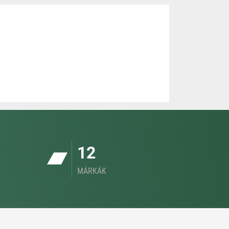
12
MÁRKÁK