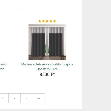
színű
Modern sötétszürke sötétítő függöny
2db
Hossz: 270 cm
8500 Ft
8
9
»
»»