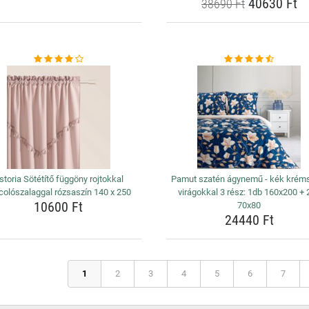
40630 Ft
38690 Ft
storia Sötétítő függöny rojtokkal
Pamut szatén ágynemű - kék krém
colószalaggal rózsaszín 140 x 250
virágokkal 3 rész: 1db 160x200 + 
10600 Ft
70x80
24440 Ft
1
2
3
4
5
6
7