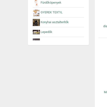
Fürdőköpenyek
GYEREK TEXTIL
Konyhai asztalterítők
dí
Lepedők
Paplanok
Párnák
Pizsama overálok
SÖTÉTÍTŐ FÜGGÖNYÖK
Sötétítők
TAKARÓK
Ma
Takarók és plédek