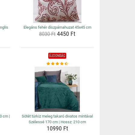
inglis
Elegáns fehér díszpárnahuzat 45x45 cm
4450 Ft
8030 Ft
ÚJDONSÁG
0 cm |
Sötét türkiz meleg takaró divatos mintával
Szélessé 170 cm | Hossz: 210 cm
10990 Ft