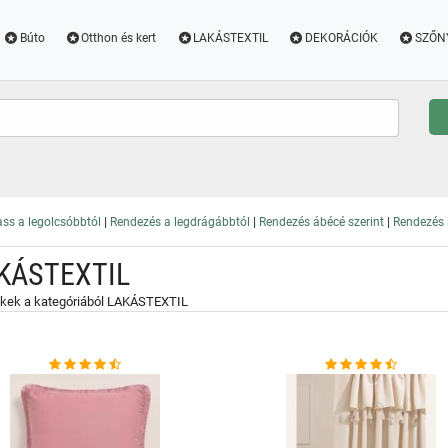
Búto
Otthon és kert
LAKÁSTEXTIL
DEKORÁCIÓK
SZŐN
|
|
|
ss a legolcsóbbtól
Rendezés a legdrágábbtól
Rendezés ábécé szerint
Rendezés a
KÁSTEXTIL
kek a kategóriából LAKÁSTEXTIL