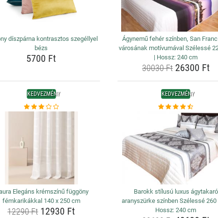
ny díszpárna kontrasztos szegéllyel
Ágynemű fehér színben, San Franc
bézs
városának motívumával Szélessé 2
5700 Ft
| Hossz: 240 cm
26300 Ft
30030 Ft
KEDVEZMÉNY
KEDVEZMÉNY
ura Elegáns krémszínű függöny
Barokk stílusú luxus ágytakaró
fémkarikákkal 140 x 250 cm
aranyszürke színben Szélessé 260
12930 Ft
12290 Ft
Hossz: 240 cm