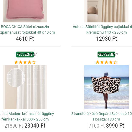
BOCA CHICA Sötét rózsaszín
Astoria Sötétítő függöny bojtokkal r
szpárnahuzat rojtokkal 40 x 40 cm
krémszínű 140 x 280 cm
4610 Ft
12930 Ft
KEDVEZMÉNY
KEDVEZMÉNY
risa Modern krémszínű függöny
Strandtörülköző Gepárd Szélessé 10
fémkarikákkal 300 x 250 cm
Hossza: 180 cm
23040 Ft
3990 Ft
21890 Ft
7100 Ft