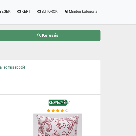
YEGEK
KERT
BÚTOROK
Minden kategória
Keresés
 legfrissebbtől
KEDVEZMÉNY