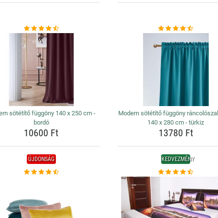
rn sötétítő függöny 140 x 250 cm -
Modern sötétítő függöny ráncolósza
bordó
140 x 280 cm - türkiz
10600 Ft
13780 Ft
ÚJDONSÁG
KEDVEZMÉNY