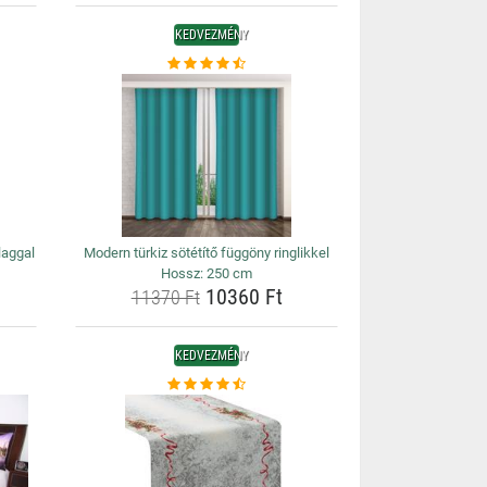
KEDVEZMÉNY
laggal
Modern türkiz sötétítő függöny ringlikkel
Hossz: 250 cm
10360 Ft
11370 Ft
KEDVEZMÉNY