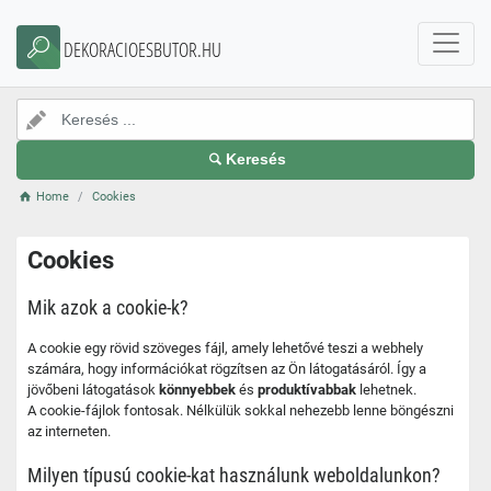
DEKORACIOESBUTOR.HU
Keresés
Home
Cookies
Cookies
Mik azok a cookie-k?
A cookie egy rövid szöveges fájl, amely lehetővé teszi a webhely
számára, hogy információkat rögzítsen az Ön látogatásáról. Így a
jövőbeni látogatások
könnyebbek
és
produktívabbak
lehetnek.
A cookie-fájlok fontosak. Nélkülük sokkal nehezebb lenne böngészni
az interneten.
Milyen típusú cookie-kat használunk weboldalunkon?