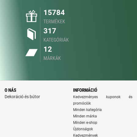
15784
TERMÉKEK
317
KATEGÓRIÁK
12
MÁRKÁK
O NÁS
INFORMÁCIÓ
Dekoráció és bútor
Kedvezményes kuponok és
promóciók
Minden kategória
Minden márka
Minden e-shop
Újdonságok
Kedvezmények