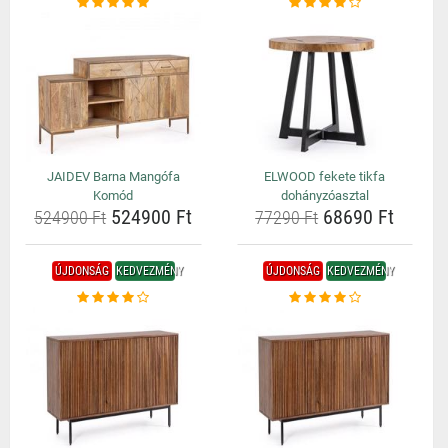
JAIDEV Barna Mangófa
ELWOOD fekete tikfa
Komód
dohányzóasztal
524900 Ft
68690 Ft
524900 Ft
77290 Ft
ÚJDONSÁG
KEDVEZMÉNY
ÚJDONSÁG
KEDVEZMÉNY