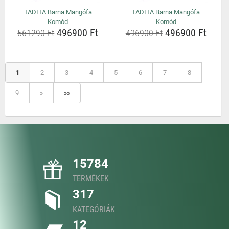
TADITA Barna Mangófa
TADITA Barna Mangófa
Komód
Komód
496900 Ft
496900 Ft
561290 Ft
496900 Ft
1
2
3
4
5
6
7
8
9
»
»»
15784
TERMÉKEK
317
KATEGÓRIÁK
12