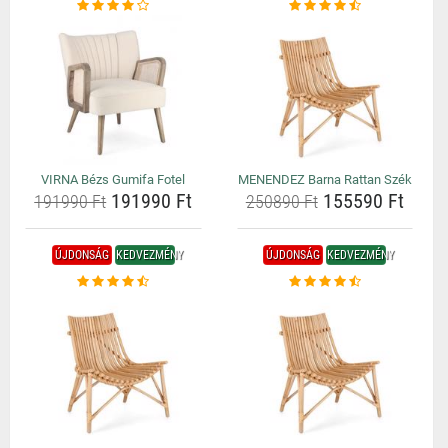
VIRNA Bézs Gumifa Fotel
MENENDEZ Barna Rattan Szék
191990 Ft
155590 Ft
191990 Ft
250890 Ft
ÚJDONSÁG
KEDVEZMÉNY
ÚJDONSÁG
KEDVEZMÉNY