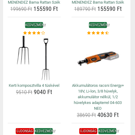
MENENDEZ Barna Rattan Szék
MENENDEZ Barna Rattan Szék
155590 Ft
155590 Ft
199690 Ft
189790 Ft
KEDVEZMÉNY
KEDVEZMÉNY
Kerti komposztvilla 4 tüskével
Akkumulátoros racsni Energy+
9040 Ft
9510 Ft
18V, Li-lon, 3/8 hüvelyk,
akkumulátor nélkül, 1/2
hüvelykes adapterrel 04-603
NEO
40630 Ft
38690 Ft
ÚJDONSÁG
KEDVEZMÉNY
ÚJDONSÁG
KEDVEZMÉNY