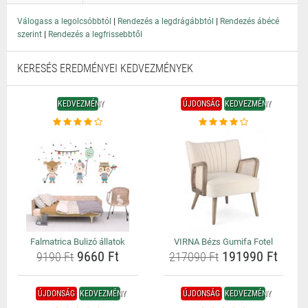
|
|
Válogass a legolcsóbbtól
Rendezés a legdrágábbtól
Rendezés ábécé
|
szerint
Rendezés a legfrissebbtől
KERESÉS EREDMÉNYEI KEDVEZMÉNYEK
KEDVEZMÉNY
ÚJDONSÁG
KEDVEZMÉNY
Falmatrica Bulizó állatok
VIRNA Bézs Gumifa Fotel
9660 Ft
191990 Ft
9190 Ft
217090 Ft
ÚJDONSÁG
KEDVEZMÉNY
ÚJDONSÁG
KEDVEZMÉNY